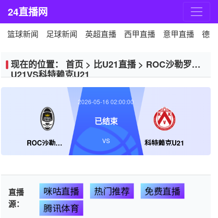
24直播网
篮球新闻
足球新闻
英超直播
西甲直播
意甲直播
德甲
现在的位置：
首页
>
比U21直播
>
ROC沙勒罗瓦
U21VS科特赖克U21
2026-05-16 02:00:00
已结束
VS
ROC沙勒罗瓦U21
科特赖克U21
咪咕直播
热门推荐
免费直播
直播
源：
腾讯体育