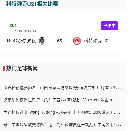
科特赖克U21相关比赛
比U21
已结束
2026-05-16 02:00
ROC沙勒罗瓦U21
科特赖克U21
VS
热门足球新闻
世界杯预选赛排名：中国国家队仍然以6分排名底部 进球差-13令人
震惊
您是如何获得世界第一的？巴西1-4阿根廷：Vinicius 0射击90分钟
内
世界杯预选赛-Wang Yudong首次亮相 中国国家足球队错过了世界
杯0-2
最佳中国超级联赛球队：港口的年轻球员在一场战斗中闻名 伊万放
弃了泰桑（Taishan）