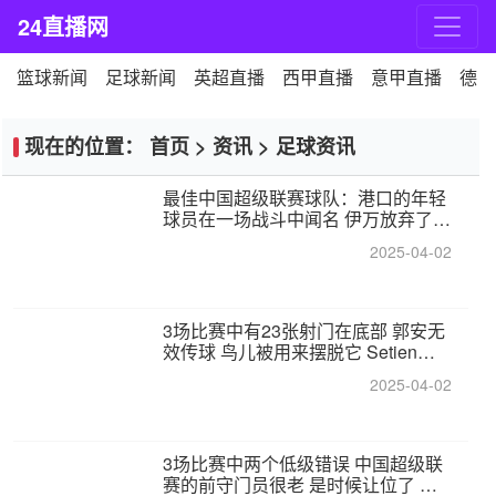
24直播网
篮球新闻
足球新闻
英超直播
西甲直播
意甲直播
德甲
现在的位置：
首页
>
资讯
>
足球资讯
最佳中国超级联赛球队：港口的年轻
球员在一场战斗中闻名 伊万放弃了泰
桑（Taishan）
2025-04-02
3场比赛中有23张射门在底部 郭安无
效传球 鸟儿被用来摆脱它 Setien痴
迷于三名后卫
2025-04-02
3场比赛中两个低级错误 中国超级联
赛的前守门员很老 是时候让位了 最