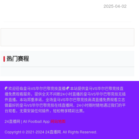
好的继任者出现
2025-04-02
热门赛程
☯️欢迎莅临皇马VS毕尔巴鄂竞技直播!☯️本站提供皇马VS毕尔巴鄂竞技直
播免费观看服务，提供全天不间断24小时直播的皇马VS毕尔巴鄂竞技无插
件直播。本站郑重承诺，全场皇马VS毕尔巴鄂竞技高清直播免费观看立志
做最好的皇马VS毕尔巴鄂竞技在线直播网，24小时随时随地通过我们的平
台观看，无需安装任何插件，轻松畅享精彩比赛。
24直播网 | All Football App
网站地图
Copyright © 2021-2024 24直播网. All Rights Reserved.